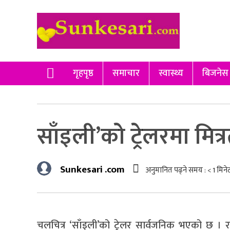
गृहपृष्ठ
समाचार
स्वास्थ्य
बिजनेस
साँइली’को ट्रेलरमा मित्
Sunkesari .com
अनुमानित पढ्ने समय :
< 1
मिने
चलचित्र ‘साँइली’को ट्रेलर सार्वजनिक भएको छ । 