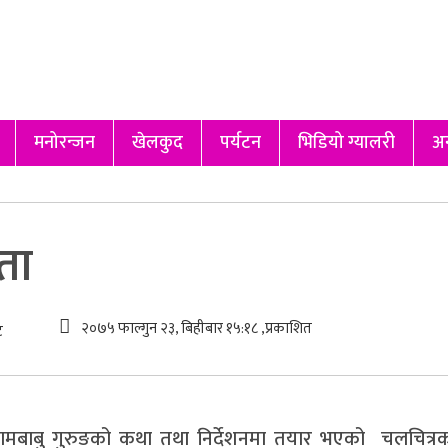
मनोरन्जन
खेलकुद
पर्यटन
भिडियो ग्यालरी
अन
रता
२०७५ फाल्गुन २३, बिहीबार १५:१८ ,प्रकाशित
ट
रामबाबु गुरुङको कथा तथा निर्देशनमा तयार भएको चलचित्रको