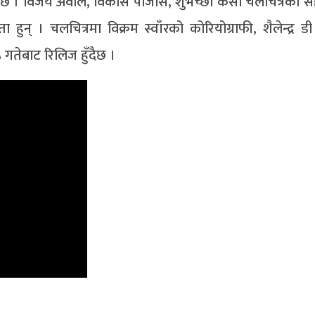
छ । विजय अवाले, विकास पोजास, शुभेच्छा केसी चलचित्रका सह
 हुन् । चलचित्रमा विक्रम स्वाँरको कोरियोग्राफी, शैलेन्द्र ड
५ गतेबाट रिलिज हुँदैछ ।