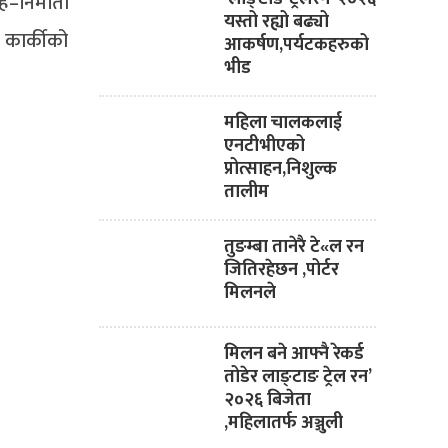
–निर्माता
यस्तो रह्यो बढ्यो
ी कार्कीको
आकर्षण,पर्यटकहरुको
भीड
महिला चालकलाई
एनटीभीएको
प्रोत्साहन,निशुल्क
तालीम
तुङम्बा तानेरै टे«ल रन
जितिरहेछन ,पोर्टर
मिलनले
मिलन बने आफ्नै रेकर्ड
तोडेर लाङ्टाङ ट्रेल रन’
२०२६ बिजेता
,महिलातर्फ अञ्जुली