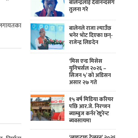
बालेन्द्रलाई देवानन्दसँग
तुलना गरे
ङ लगायतका
बालेनले राजा ल्याउँछ
भनेर भोट दिएका छन्-
राजेन्द्र लिङदेन
‘मिस एन्ड मिसेस
युनिभर्सल २०२६ –
सिजन ५’ को अडिसन
असार २७ गते
१५ बर्ष मिडिया करियर
पछि आर.जे. निरन्जन
ब्याम्बुज कर्नर रेष्टुरेन्ट
ब्यवसायमा
‘लाङ्टाङ ट्रेलरन’ २०२६