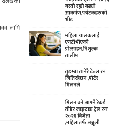
े दैलेखको
यस्तो रह्यो बढ्यो
आकर्षण,पर्यटकहरुको
भीड
ताका लागि
महिला चालकलाई
एनटीभीएको
प्रोत्साहन,निशुल्क
तालीम
तुङम्बा तानेरै टे«ल रन
जितिरहेछन ,पोर्टर
मिलनले
मिलन बने आफ्नै रेकर्ड
तोडेर लाङ्टाङ ट्रेल रन’
२०२६ बिजेता
,महिलातर्फ अञ्जुली