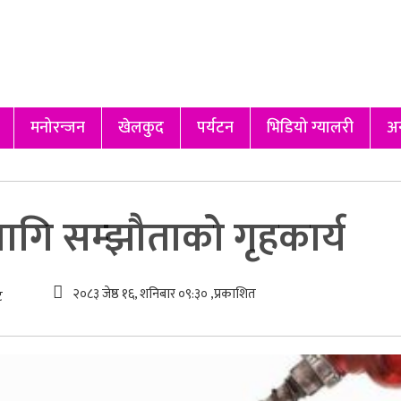
मनोरन्जन
खेलकुद
पर्यटन
भिडियो ग्यालरी
अन
लागि सम्झौताको गृहकार्य
२०८३ जेष्ठ १६, शनिबार ०९:३० ,प्रकाशित
ट