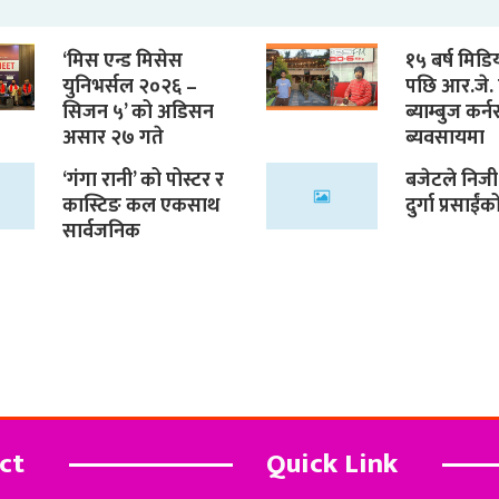
‘मिस एन्ड मिसेस
१५ बर्ष मिड
युनिभर्सल २०२६ –
पछि आर.जे. 
सिजन ५’ को अडिसन
ब्याम्बुज कर्नर र
असार २७ गते
ब्यवसायमा
‘गंगा रानी’ को पोस्टर र
बजेटले निजी क्
कास्टिङ कल एकसाथ
दुर्गा प्रसाई
सार्वजनिक
ct
Quick Link